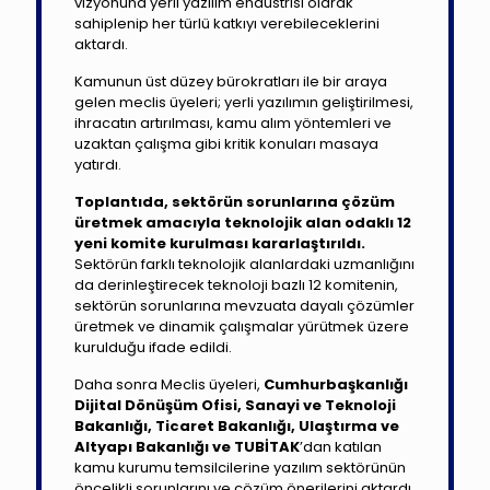
vizyonuna yerli yazılım endüstrisi olarak
sahiplenip her türlü katkıyı verebileceklerini
aktardı.
Kamunun üst düzey bürokratları ile bir araya
gelen meclis üyeleri; yerli yazılımın geliştirilmesi,
ihracatın artırılması, kamu alım yöntemleri ve
uzaktan çalışma gibi kritik konuları masaya
yatırdı.
Toplantıda, sektörün sorunlarına çözüm
üretmek amacıyla teknolojik alan odaklı 12
yeni komite kurulması kararlaştırıldı.
Sektörün farklı teknolojik alanlardaki uzmanlığını
da derinleştirecek teknoloji bazlı 12 komitenin,
sektörün sorunlarına mevzuata dayalı çözümler
üretmek ve dinamik çalışmalar yürütmek üzere
kurulduğu ifade edildi.
Daha sonra Meclis üyeleri,
Cumhurbaşkanlığı
Dijital Dönüşüm Ofisi, Sanayi ve Teknoloji
Bakanlığı, Ticaret Bakanlığı, Ulaştırma ve
Altyapı Bakanlığı ve TUBİTAK
’dan katılan
kamu kurumu temsilcilerine yazılım sektörünün
öncelikli sorunlarını ve çözüm önerilerini aktardı.