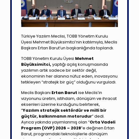
Türkiye Yazılım Meclisi, TOBB Yönetim Kurulu
Üyesi Mehmet Büyüksimitci’nin katılımıyla, Meclis
Başkanı Ertan Barut’un başkanlığında toplandı.​
TOBB Yönetim Kurulu Üyesi
Mehmet
Büyüksimitci,
yaptığı açılış konuşmasında
yazılımın artık sadece bir sektör değil,
ekonominin her alanına nüfuz eden, inovasyonu
tetikleyen “stratejik bir güç” olduğunu vurguladı.
Meclis Başkanı
Ertan Barut
ise Meclis’in
vizyonunu üretim, istihdam, dönüşüm ve ihracat
eksenleri üzerine kurduğunu belirterek,
“
Yazılım stratejik sektördür ve milli bir
güçtür, kalkınmanın motorudur
” dedi.
Ayrıca yakında yayımlanmış olan “
Orta Vadeli
Program (OVP) 2026 – 2028
”e değinen Ertan
Barut, programdaki teknolojilerle dönüşüm