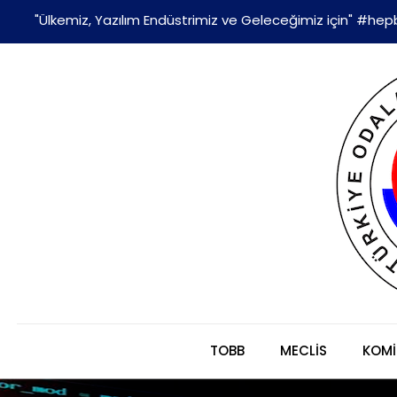
"Ülkemiz, Yazılım Endüstrimiz ve Geleceğimiz için" #hepb
TOBB
MECLİS
KOMİ