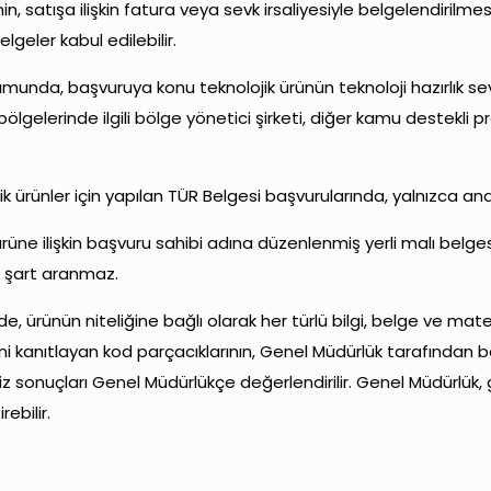
n, satışa ilişkin fatura veya sevk irsaliyesiyle belgelendirilm
geler kabul edilebilir.
unda, başvuruya konu teknolojik ürünün teknoloji hazırlık sev
 bölgelerinde ilgili bölge yönetici şirketi, diğer kamu destekli
ik ürünler için yapılan TÜR Belgesi başvurularında, yalnızca an
e ilişkin başvuru sahibi adına düzenlenmiş yerli malı belgesi
u şart aranmaz.
 ürünün niteliğine bağlı olarak her türlü bilgi, belge ve matery
ğini kanıtlayan kod parçacıklarının, Genel Müdürlük tarafından 
aliz sonuçları Genel Müdürlükçe değerlendirilir. Genel Müdürlük
ebilir.