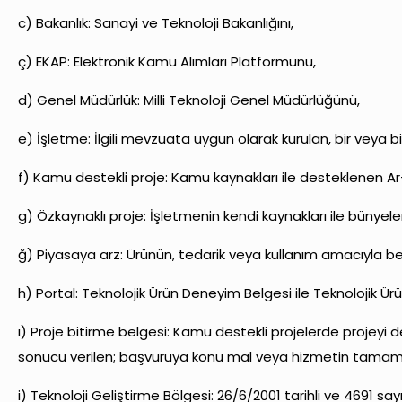
c) Bakanlık: Sanayi ve Teknoloji Bakanlığını,
ç) EKAP: Elektronik Kamu Alımları Platformunu,
d) Genel Müdürlük: Milli Teknoloji Genel Müdürlüğünü,
e) İşletme: İlgili mevzuata uygun olarak kurulan, bir veya b
f) Kamu destekli proje: Kamu kaynakları ile desteklenen Ar-G
g) Özkaynaklı proje: İşletmenin kendi kaynakları ile bünyeler
ğ) Piyasaya arz: Ürünün, tedarik veya kullanım amacıyla be
h) Portal: Teknolojik Ürün Deneyim Belgesi ile Teknolojik Ürü
ı) Proje bitirme belgesi: Kamu destekli projelerde projeyi
sonucu verilen; başvuruya konu mal veya hizmetin tamamlan
i) Teknoloji Geliştirme Bölgesi: 26/6/2001 tarihli ve 4691 sa