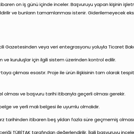
ibaren on iş günü içinde inceler. Başvuruyu yapan kişinin işle
dirilir ve bunların tamamlanması istenir. Giderilemeyecek eksikl
icili Gazetesinden veya veri entegrasyonu yoluyla Ticaret Bakan
 kuruluşlar için ilgili sistem üzerinden kontrol edilir.
taya çıkması esastır. Proje ile ürün ilişkisinin tam olarak tes
 olması ve başvuru tarihi itibarıyla geçerli olması gerekir.
elge ve yerli malı belgesi ile uyumlu olmalıdır.
z tarihinden itibaren beş yıldan fazla süre geçmemiş olması 
içeriği TÜBİTAK tarafından değerlendirilir. İlgili başvuruyu inc