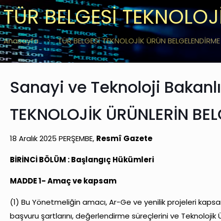
TÜR BELGESİ TEKNOLOJ
Anasayfa
TÜR BELGESİ TEKNOLOJİK ÜRÜN BELGELENDİRME
Sanayi ve Teknoloji Bakanl
TEKNOLOJİK ÜRÜNLERİN BELG
18 Aralık 2025 PERŞEMBE,
Resmî Gazete
BİRİNCİ BÖLÜM :
Başlangıç Hükümleri
MADDE 1- Amaç ve kapsam
(1) Bu Yönetmeliğin amacı, Ar-Ge ve yenilik projeleri kaps
başvuru şartlarını, değerlendirme süreçlerini ve Teknolojik 