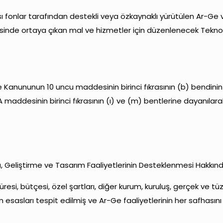
sı fonlar tarafından destekli veya özkaynaklı yürütülen Ar-Ge 
sinde ortaya çıkan mal ve hizmetler için düzenlenecek Teknolo
e Kanununun 10 uncu maddesinin birinci fıkrasının (b) bendinin 
addesinin birinci fıkrasının (ı) ve (m) bentlerine dayanılarak
ma, Geliştirme ve Tasarım Faaliyetlerinin Desteklenmesi Hakkı
üresi, bütçesi, özel şartları, diğer kurum, kuruluş, gerçek ve 
m esasları tespit edilmiş ve Ar-Ge faaliyetlerinin her safhasın