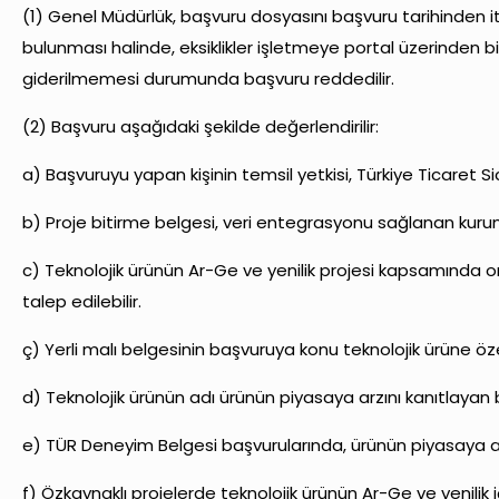
(1) Genel Müdürlük, başvuru dosyasını başvuru tarihinden it
bulunması halinde, eksiklikler işletmeye portal üzerinden bil
giderilmemesi durumunda başvuru reddedilir.
(2) Başvuru aşağıdaki şekilde değerlendirilir:
a) Başvuruyu yapan kişinin temsil yetkisi, Türkiye Ticaret S
b) Proje bitirme belgesi, veri entegrasyonu sağlanan kurum ve
c) Teknolojik ürünün Ar-Ge ve yenilik projesi kapsamında or
talep edilebilir.
ç) Yerli malı belgesinin başvuruya konu teknolojik ürüne özel
d) Teknolojik ürünün adı ürünün piyasaya arzını kanıtlayan b
e) TÜR Deneyim Belgesi başvurularında, ürünün piyasaya ar
f) Özkaynaklı projelerde teknolojik ürünün Ar-Ge ve yenilik 