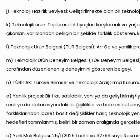
j) Teknoloji Hazırlık Seviyesi: Geliştirilmekte olan bir teknolo
k) Teknolojik ürün: Toplumsal ihtiyaçları karşılamak ve yaşa
çıkarılan, var olandan belirgin bir şekilde farklılık gösteren
l) Teknolojik Ürün Belgesi (TÜR Belgesi): Ar-Ge ve yenilik p
m) Teknolojik Ürün Deneyim Belgesi (TÜR Deneyim Belgesi): 
tarafından düzenlenen iş deneyimini gösteren belgeyi,
n) TÜBİTAK: Türkiye Bilimsel ve Teknolojik Araştırma Kurum
o) Yenilik projesi: Bir fikri, satılabilir, yeni ya da geliştir
renk ya da dekorasyondaki değişiklikler ve benzeri bütünüyl
farklılıklarından ibaret basit değişiklikler hariç teknolojik y
hedefleri tanımlanmış, belirli bir zaman aralığında gerçekle
ö) Yerli Malı Belgesi: 25/1/2025 tarihli ve 32793 sayılı Re