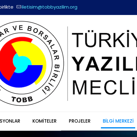
irlikte
iletisim@tobbyazilim.org
SYONLAR
KOMİTELER
PROJELER
BİLGİ MERKEZİ