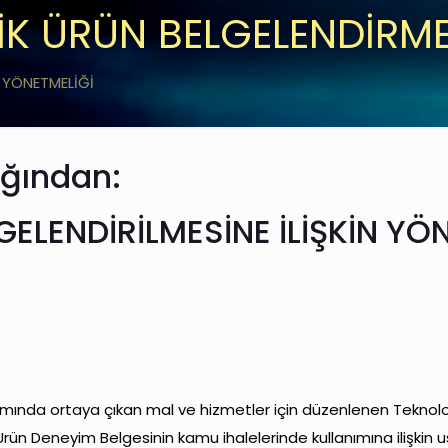
İK ÜRÜN BELGELENDİRM
 YÖNETMELİĞİ
ığından:
ELENDİRİLMESİNE İLİŞKİN YÖ
amında ortaya çıkan mal ve hizmetler için düzenlenen Teknoloj
Ürün Deneyim Belgesinin kamu ihalelerinde kullanımına ilişkin us