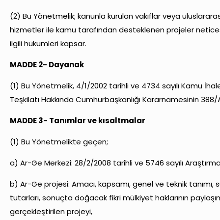
(2) Bu Yönetmelik; kanunla kurulan vakıflar veya uluslarara
hizmetler ile kamu tarafından desteklenen projeler netice
ilgili hükümleri kapsar.
MADDE 2- Dayanak
(1) Bu Yönetmelik, 4/1/2002 tarihli ve 4734 sayılı Kamu İhal
Teşkilatı Hakkında Cumhurbaşkanlığı Kararnamesinin 388/A m
MADDE 3- Tanımlar ve kısaltmalar
(1) Bu Yönetmelikte geçen;
a) Ar-Ge Merkezi: 28/2/2008 tarihli ve 5746 sayılı Araştır
b) Ar-Ge projesi: Amacı, kapsamı, genel ve teknik tanımı, s
tutarları, sonuçta doğacak fikri mülkiyet haklarının paylaşı
gerçekleştirilen projeyi,