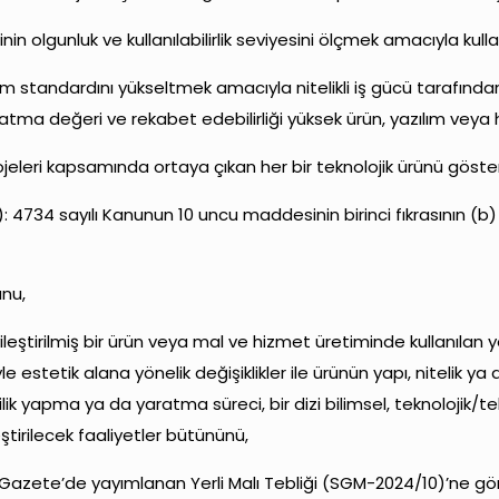
jinin olgunluk ve kullanılabilirlik seviyesini ölçmek amacıyla kull
m standardını yükseltmek amacıyla nitelikli iş gücü tarafından 
, katma değeri ve rekabet edebilirliği yüksek ürün, yazılım veya 
rojeleri kapsamında ortaya çıkan her bir teknolojik ürünü göste
4734 sayılı Kanunun 10 uncu maddesinin birinci fıkrasının (b)
unu,
ilmiş/iyileştirilmiş bir ürün veya mal ve hizmet üretiminde kullanıl
e estetik alana yönelik değişiklikler ile ürünün yapı, niteli
enilik yapma ya da yaratma süreci, bir dizi bilimsel, teknolojik/tek
ştirilecek faaliyetler bütününü,
smî Gazete’de yayımlanan Yerli Malı Tebliği (SGM-2024/10)’ne gö