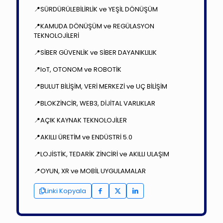
📍SÜRDÜRÜLEBİLİRLİK ve YEŞİL DÖNÜŞÜM
📍KAMUDA DÖNÜŞÜM ve REGÜLASYON
TEKNOLOJİLERİ
📍SİBER GÜVENLİK ve SİBER DAYANIKLILIK
📍IoT, OTONOM ve ROBOTİK
📍BULUT BİLİŞİM, VERİ MERKEZİ ve UÇ BİLİŞİM
📍BLOKZİNCİR, WEB3, DİJİTAL VARLIKLAR
📍AÇIK KAYNAK TEKNOLOJİLER
📍AKILLI ÜRETİM ve ENDÜSTRİ 5.0
📍LOJİSTİK, TEDARİK ZİNCİRİ ve AKILLI ULAŞIM
📍OYUN, XR ve MOBİL UYGULAMALAR
Linki Kopyala