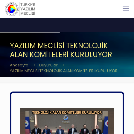
YAZILIM MECLİSİ TEKNOLOJİK
ALAN KOMİTELERİ KURULUYOR
Anasayfa
Duyurular
YAZILIM MECLİSİ TEKNOLOJİK ALAN KOMİTELERİ KURULUYOR