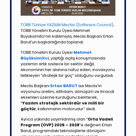
TOBB Türkiye YAZILIM Meclisi (Software Council)
,
TOBB Yönetim Kurulu Üyesi Mehmet
Büyüksimitci’nin katılımıyla, Meclis Başkanı Ertan
Barut’un başkanlığında toplandı.
TOBB Yönetim Kurulu Üyesi
Mehmet
Büyüksimitci
, yaptığı açılış konuşmasında
yazılımın artık sadece bir sektör değil,
ekonominin her alanına nüfuz eden, inovasyonu
tetikleyen “stratejik bir güç” olduğunu vurguladı.
Meclis Başkanı
Ertan BARUT
ise Meclis’in
vizyonunu üretim, istihdam, dönüşüm ve ihracat
eksenleri üzerine kurduğunu belirterek,
“
Yazılım stratejik sektördür ve milli bir
güçtür
, kalkınmanın motorudur” dedi.
Ayrıca yakında yayımlanmış olan “
Orta Vadeli
Program (OVP) 2026 – 2028
”e değinen Ertan
Barut, programdaki teknolojilerle dönüşüm