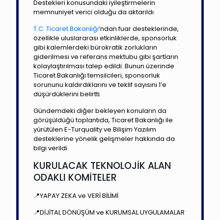
Destekleri konusundaki iyileştirmelerin
memnuniyet verici olduğu da aktarıldı.
T.C. Ticaret Bakanlığı
’ndan fuar desteklerinde,
özellikle uluslararası etkinliklerde, sponsorluk
gibi kalemlerdeki bürokratik zorlukların
giderilmesi ve referans mektubu gibi şartların
kolaylaştırılması talep edildi. Bunun üzerinde
Ticaret Bakanlığı temsilcileri, sponsorluk
sorununu kaldırdıklarını ve teklif sayısını 1’e
düşürdüklerini belirtti.
Gündemdeki diğer bekleyen konuların da
görüşüldüğü toplantıda, Ticaret Bakanlığı ile
yürütülen E-Turquality ve Bilişim Yazılım
desteklerine yönelik gelişmeler hakkında da
bilgi verildi.
KURULACAK TEKNOLOJİK ALAN
ODAKLI KOMİTELER
📍YAPAY ZEKA ve VERİ BİLİMİ
📍DİJİTAL DÖNÜŞÜM ve KURUMSAL UYGULAMALAR