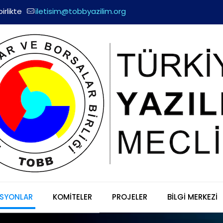
irlikte
iletisim@tobbyazilim.org
SYONLAR
KOMİTELER
PROJELER
BİLGİ MERKEZİ