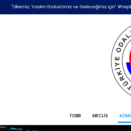
"Ülkemiz, Yazılım Endüstrimiz ve Geleceğimiz için" #hepb
TOBB
MECLİS
KOMİ