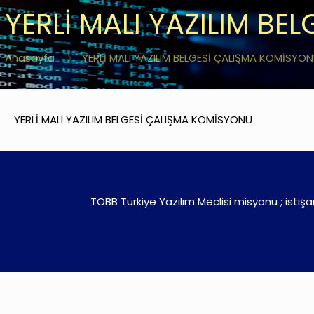
YERLİ MALI YAZILIM B
Anasayfa
YERLİ MALI YAZILIM BELGESİ ÇALIŞMA KOMİSYO
YERLİ MALI YAZILIM BELGESİ ÇALIŞMA KOMİSYONU
TOBB Türkiye Yazılım Meclisi misyonu ; istiş