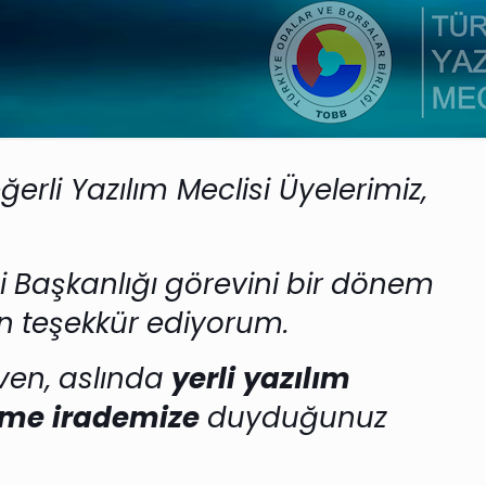
rli Yazılım Meclisi Üyelerimiz,
i
Başkanlığı
görevini
bir
dönem
n
teşekkür
ediyorum.
ven,
aslında
yerli
yazılım
tme
irademize
duyduğunuz