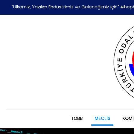
"Ülkemiz, Yazılım Endüstrimiz ve Geleceğimiz için" #hepb
TOBB
MECLİS
KOMİ