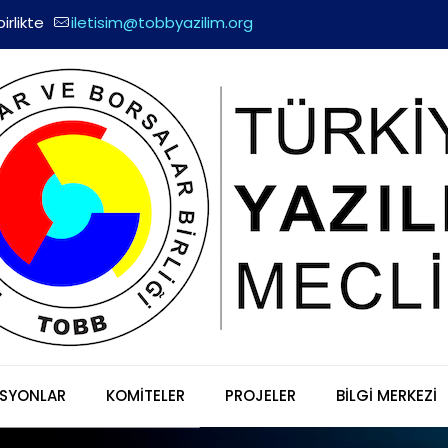
irlikte
iletisim@tobbyazilim.org
SYONLAR
KOMİTELER
PROJELER
BİLGİ MERKEZİ