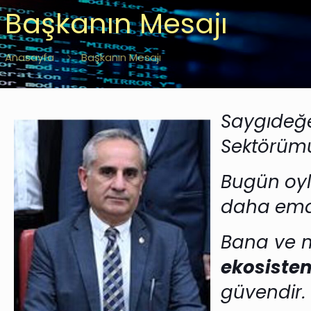
Başkanın Mesajı
Anasayfa
Başkanın Mesajı
Saygıdeğe
Sektörümü
Bugün
oyl
daha
ema
Bana
ve m
ekosiste
güvendir.