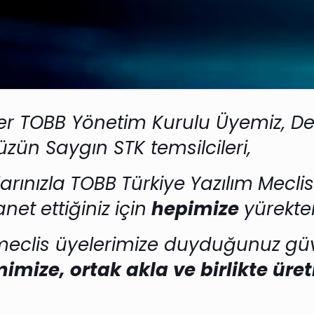
r TOBB Yönetim Kurulu Üyemiz, Değe
zün Saygın STK temsilcileri,
arınızla
TOBB
Türkiye
Yazılım
Meclis
net
ettiğiniz
için
hepimize
yürekte
eclis üyelerimize
duyduğunuz
gü
mimize,
ortak
akla
ve
birlikte
üre