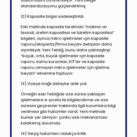
bulunmasını zorunlu kılıyor. Yani belge
standardizasyonu güçlendirilmiş.
12) Kapasite bilgisi sadeleştirildi.
Eski metinde kapasite tarafında “makine ve
tesisat, üretim kapasitesi ve tüketim kapasitesi”
bilgileri, ayrıca mikro işletmeler için kapasite
raporu/ekspertiz/firma beyanı detayları daha
ayrıntılıydı. Yeni Tebliğ, bunu daha yalınlaştırıp
“küçük, orta, büyük işletmeler için kapasite
raporu; kamu kurumları, KİT’ler ve kapasite
raporu olmayan mikro işletmeler için işletme
beyanı” eksenine topluyor.
13) Vizeye bağlı detaylar artık yok.
Örneğin eski Tebliğde vize süresi yaklaşan
işletmelere e-posta ile bilgilendirme ve vize
süresini geçirenler hakkında ilgili kurumlara bilgi
verilmesi gibi hükümler vardı. Yeni metinde
bunlar yer almıyor; çünkü vize mekanizması
kaldırılmış durumda.
14) Geçiş hükümleri oldukça kritik.