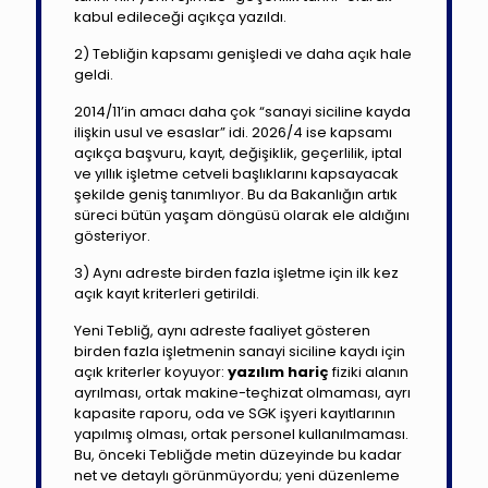
kabul edileceği açıkça yazıldı.
2) Tebliğin kapsamı genişledi ve daha açık hale
geldi.
2014/11’in amacı daha çok “sanayi siciline kayda
ilişkin usul ve esaslar” idi. 2026/4 ise kapsamı
açıkça başvuru, kayıt, değişiklik, geçerlilik, iptal
ve yıllık işletme cetveli başlıklarını kapsayacak
şekilde geniş tanımlıyor. Bu da Bakanlığın artık
süreci bütün yaşam döngüsü olarak ele aldığını
gösteriyor.
3) Aynı adreste birden fazla işletme için ilk kez
açık kayıt kriterleri getirildi.
Yeni Tebliğ, aynı adreste faaliyet gösteren
birden fazla işletmenin sanayi siciline kaydı için
açık kriterler koyuyor:
yazılım hariç
fiziki alanın
ayrılması, ortak makine-teçhizat olmaması, ayrı
kapasite raporu, oda ve SGK işyeri kayıtlarının
yapılmış olması, ortak personel kullanılmaması.
Bu, önceki Tebliğde metin düzeyinde bu kadar
net ve detaylı görünmüyordu; yeni düzenleme