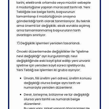
tarihi, elektronik ortamda veya mücbir sebeple
il müdürlüğüne yapılan müracaat tarihi idi. Yeni
Tebliğde ise belge tarihi, başvurunun
tamamlanıp il müdürlüğünün onayına
gönderildiği tarih olarak tanımlanıyor. Bu teknik
ama önemli bir değişiklik; eksik evrakla açılmış
ama tamamlanmamış başvuruların tarih
avantajını sınırlıyor.
7) Değişiklik işlemleri yeniden tasarlandı.
Önceki düzenlemede değişiklikler ile “işletme
nevi değişikliği” ayrı kurgulanmıştı; nevi
değişikliğinde eski kayıt iptal edilip yeni unvanlı
işletme için yeniden kayıt süreci işletiliyordu.
Yeni Tebliğ ise işlemleri iki gruba ayırıyor:
Ünvan, fiili üretim yeri adresi, üretim konusu
değişikliği olursa belge aynı tarih ve
numarayla yeniden düzenlenir.
Devir, birleşme, bölünme ve tür değişikliği
olursa yeni tarihli ve numaralı belge
düzenlenir.
Bu yeni yapı, şirket yapısal dönüşümleri ile