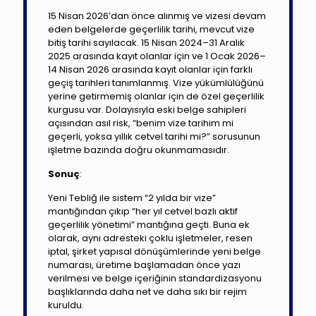
15 Nisan 2026’dan önce alınmış ve vizesi devam
eden belgelerde geçerlilik tarihi, mevcut vize
bitiş tarihi sayılacak. 15 Nisan 2024–31 Aralık
2025 arasında kayıt olanlar için ve 1 Ocak 2026–
14 Nisan 2026 arasında kayıt olanlar için farklı
geçiş tarihleri tanımlanmış. Vize yükümlülüğünü
yerine getirmemiş olanlar için de özel geçerlilik
kurgusu var. Dolayısıyla eski belge sahipleri
açısından asıl risk, “benim vize tarihim mi
geçerli, yoksa yıllık cetvel tarihi mi?” sorusunun
işletme bazında doğru okunmamasıdır.
Sonuç
:
Yeni Tebliğ ile sistem “2 yılda bir vize”
mantığından çıkıp “her yıl cetvel bazlı aktif
geçerlilik yönetimi” mantığına geçti. Buna ek
olarak, aynı adresteki çoklu işletmeler, resen
iptal, şirket yapısal dönüşümlerinde yeni belge
numarası, üretime başlamadan önce yazı
verilmesi ve belge içeriğinin standardizasyonu
başlıklarında daha net ve daha sıkı bir rejim
kuruldu.