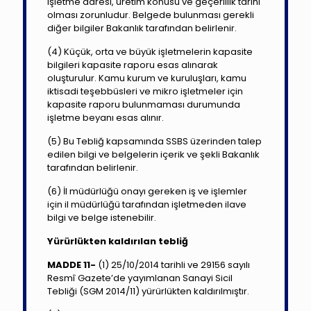
işletme adresi, üretim konusu ve geçerlilik tarihi
olması zorunludur. Belgede bulunması gerekli
diğer bilgiler Bakanlık tarafından belirlenir.
(4) Küçük, orta ve büyük işletmelerin kapasite
bilgileri kapasite raporu esas alınarak
oluşturulur. Kamu kurum ve kuruluşları, kamu
iktisadi teşebbüsleri ve mikro işletmeler için
kapasite raporu bulunmaması durumunda
işletme beyanı esas alınır.
(5) Bu Tebliğ kapsamında SSBS üzerinden talep
edilen bilgi ve belgelerin içerik ve şekli Bakanlık
tarafından belirlenir.
(6) İl müdürlüğü onayı gereken iş ve işlemler
için il müdürlüğü tarafından işletmeden ilave
bilgi ve belge istenebilir.
Yürürlükten kaldırılan tebliğ
MADDE 11-
(1) 25/10/2014 tarihli ve 29156 sayılı
Resmî Gazete’de yayımlanan Sanayi Sicil
Tebliği (SGM 2014/11) yürürlükten kaldırılmıştır.