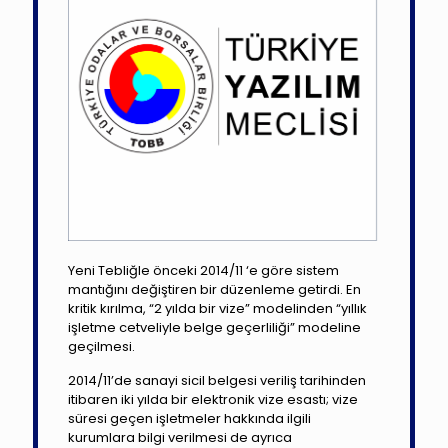
Yeni Tebliğle önceki 2014/11 ‘e göre sistem
mantığını değiştiren bir düzenleme getirdi. En
kritik kırılma, “2 yılda bir vize” modelinden “yıllık
işletme cetveliyle belge geçerliliği” modeline
geçilmesi.
2014/11’de sanayi sicil belgesi veriliş tarihinden
itibaren iki yılda bir elektronik vize esastı; vize
süresi geçen işletmeler hakkında ilgili
kurumlara bilgi verilmesi de ayrıca