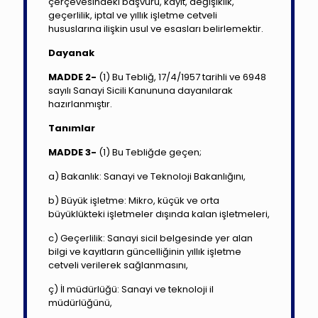
çerçevesindeki başvuru, kayıt, değişiklik,
geçerlilik, iptal ve yıllık işletme cetveli
hususlarına ilişkin usul ve esasları belirlemektir.
Dayanak
MADDE 2-
(1) Bu Tebliğ, 17/4/1957 tarihli ve 6948
sayılı Sanayi Sicili Kanununa dayanılarak
hazırlanmıştır.
Tanımlar
MADDE 3-
(1) Bu Tebliğde geçen;
a) Bakanlık: Sanayi ve Teknoloji Bakanlığını,
b) Büyük işletme: Mikro, küçük ve orta
büyüklükteki işletmeler dışında kalan işletmeleri,
c) Geçerlilik: Sanayi sicil belgesinde yer alan
bilgi ve kayıtların güncelliğinin yıllık işletme
cetveli verilerek sağlanmasını,
ç) İl müdürlüğü: Sanayi ve teknoloji il
müdürlüğünü,