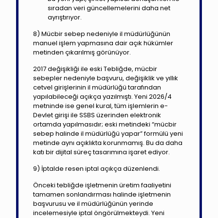
sıradan veri güncellemelerini daha net
ayrıştırıyor.
8) Mücbir sebep nedeniyle il müdürlüğünün
manuel işlem yapmasına dair açık hükümler
metinden çıkarılmış görünüyor.
2017 değişikliği ile eski Tebliğde, mücbir
sebepler nedeniyle başvuru, değişiklik ve yıllık
cetvel girişlerinin il müdürlüğü tarafından
yapılabileceği açıkça yazılmıştı. Yeni 2026/4
metninde ise genel kural, tüm işlemlerin e-
Devlet girişi ile SSBS üzerinden elektronik
ortamda yapılmasıdır; eski metindeki “mücbir
sebep halinde il müdürlüğü yapar” formülü yeni
metinde aynı açıklıkta korunmamış. Bu da daha
katı bir dijital süreç tasarımına işaret ediyor.
9) İptalde resen iptal açıkça düzenlendi.
Önceki tebliğde işletmenin üretim faaliyetini
tamamen sonlandırması halinde işletmenin
başvurusu ve il müdürlüğünün yerinde
incelemesiyle iptal öngörülmekteydi. Yeni