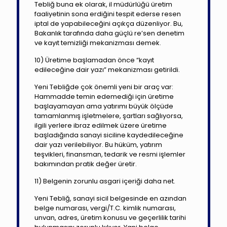
Tebliğ buna ek olarak, il müdürlüğü üretim
faaliyetinin sona erdiğini tespit ederse resen
iptal de yapabileceğini açıkça düzenliyor. Bu,
Bakanlık tarafında daha güçlü re’sen denetim
ve kayıt temizliği mekanizması demek.
10) Üretime başlamadan önce “kayıt
edileceğine dair yazı” mekanizması getirildi.
Yeni Tebliğde çok önemli yeni bir araç var:
Hammadde temin edemediği için üretime
başlayamayan ama yatırımı büyük ölçüde
tamamlanmış işletmelere, şartları sağlıyorsa,
ilgili yerlere ibraz edilmek üzere üretime
başladığında sanayi siciline kaydedileceğine
dair yazı verilebiliyor. Bu hüküm, yatırım
teşvikleri, finansman, tedarik ve resmi işlemler
bakımından pratik değer üretir.
11) Belgenin zorunlu asgari içeriği daha net.
Yeni Tebliğ, sanayi sicil belgesinde en azından
belge numarası, vergi/T.C. kimlik numarası,
unvan, adres, üretim konusu ve geçerlilik tarihi