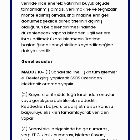
yerinde incelenerek; yatırımın büyük ölçüde
tamamlanmış olması, yerli makine ve teçhizatın
monte edilmiş olması, ithal makinelerin geri
dönülmez şekilde akreditiflerinin açılmış
olduğunun belgelendirilmesi halinde
düzenlenecek rapora istinaden, ilgili yerlere
ibraz edilmek üzere işletmenin üretime
başladığında sanayi siciline kaydedileceğine
dair yazı verilir.
Genel esaslar
MADDE 10-
(1) Sanayi siciline ilişkin tüm işlemler
e-Devlet girişi yapılarak SSBS üzerinden
elektronik ortamda yapılır.
(2) Başvurular il müdürlüğü tarafından onaylanır
veya gerekçesi belirtilerek reddedilir.
Reddedilen başvurularda işletme söz konusu
başvuruyu eksikleri tamamlayarak yeniden
yapar.
(3) Sanayi sicil belgesinde belge numarası,
vergi/T.C. kimlik numarası, işletme ünvanı,