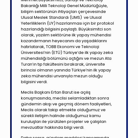
Bakanlığı Milli Teknoloji Genel Müdürlüğüyle,
bilişim sektörünün ihtiyaçları çerçevesinde
Ulusal Meslek Standardı (UMS) ve Ulusal
Yeterliliklerin (UY) hazırlanması için bir protokol
hazırlandığı bilgisini paylaştı. Büyüksimitci son
olarak, yazılım sektörüne ilk yapay mühendisi
kazandırmanın heyecanını da yaşadıklarını
hatırlatarak, TOBB Ekonomi ve Teknoloji
Üniversitesi’nin (ETÜ) Türkiye’de ilk yapay zeka
mühendisliği bölümünü açtığını ve mezun Ata
Turan’ın tıp fakültesini bırakarak, üniversite
birincisi olmanın yanında Türkiye’nin ilk yapay
zeka mühendisi unvanıyla mezun olduğu
bilgisini verdi.
Meclis Başkanı Ertan Barut ise açılış
konuşmasında, meclisi selamladıktan sonra
gündemin akışı ve geçmiş dönem faaliyetleri,
Meclis olarak takip etmekte olduğumuz ve
sürekli iletişim halinde olduğumuz kamu
kuruluşları ile yürütülen projeler ve çalışılan
mevzuatlar hakkında bilgi verdi.
Daha sonra, gündem maddesi kapsamında