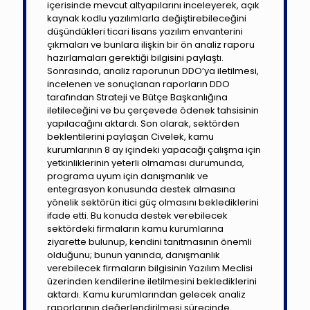
içerisinde mevcut altyapılarını inceleyerek, açık
kaynak kodlu yazılımlarla değiştirebileceğini
düşündükleri ticari lisans yazılım envanterini
çıkmaları ve bunlara ilişkin bir ön analiz raporu
hazırlamaları gerektiği bilgisini paylaştı.
Sonrasında, analiz raporunun DDO’ya iletilmesi,
incelenen ve sonuçlanan raporların DDO
tarafından Strateji ve Bütçe Başkanlığına
iletileceğini ve bu çerçevede ödenek tahsisinin
yapılacağını aktardı. Son olarak, sektörden
beklentilerini paylaşan Civelek, kamu
kurumlarının 8 ay içindeki yapacağı çalışma için
yetkinliklerinin yeterli olmaması durumunda,
programa uyum için danışmanlık ve
entegrasyon konusunda destek almasına
yönelik sektörün itici güç olmasını beklediklerini
ifade etti. Bu konuda destek verebilecek
sektördeki firmaların kamu kurumlarına
ziyarette bulunup, kendini tanıtmasının önemli
olduğunu; bunun yanında, danışmanlık
verebilecek firmaların bilgisinin Yazılım Meclisi
üzerinden kendilerine iletilmesini beklediklerini
aktardı. Kamu kurumlarından gelecek analiz
raporlarının değerlendirilmesi sürecinde