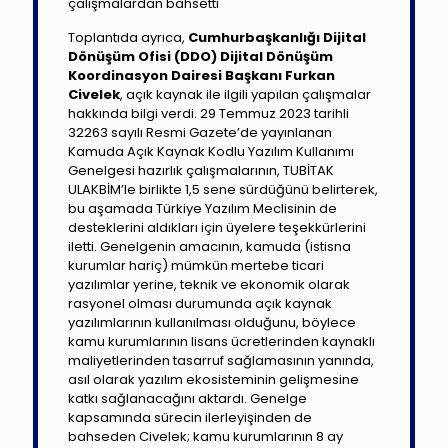
çalışmalardan bahsetti
Toplantıda ayrıca,
Cumhurbaşkanlığı Dijital
Dönüşüm Ofisi (DDO) Dijital Dönüşüm
Koordinasyon Dairesi Başkanı Furkan
Civelek
, açık kaynak ile ilgili yapılan çalışmalar
hakkında bilgi verdi. 29 Temmuz 2023 tarihli
32263 sayılı Resmi Gazete’de yayınlanan
Kamuda Açık Kaynak Kodlu Yazılım Kullanımı
Genelgesi hazırlık çalışmalarının, TUBİTAK
ULAKBİM’le birlikte 1,5 sene sürdüğünü belirterek,
bu aşamada Türkiye Yazılım Meclisinin de
desteklerini aldıkları için üyelere teşekkürlerini
iletti. Genelgenin amacının, kamuda (istisna
kurumlar hariç) mümkün mertebe ticari
yazılımlar yerine, teknik ve ekonomik olarak
rasyonel olması durumunda açık kaynak
yazılımlarının kullanılması olduğunu, böylece
kamu kurumlarının lisans ücretlerinden kaynaklı
maliyetlerinden tasarruf sağlamasının yanında,
asıl olarak yazılım ekosisteminin gelişmesine
katkı sağlanacağını aktardı. Genelge
kapsamında sürecin ilerleyişinden de
bahseden Civelek; kamu kurumlarının 8 ay