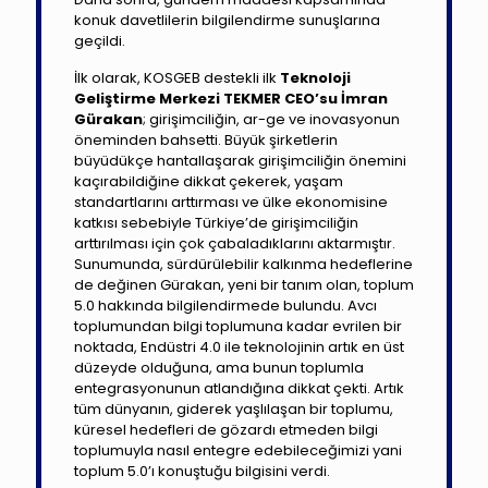
konuk davetlilerin bilgilendirme sunuşlarına
geçildi.
İlk olarak, KOSGEB destekli ilk
Teknoloji
Geliştirme Merkezi TEKMER CEO’su İmran
Gürakan
; girişimciliğin, ar-ge ve inovasyonun
öneminden bahsetti. Büyük şirketlerin
büyüdükçe hantallaşarak girişimciliğin önemini
kaçırabildiğine dikkat çekerek, yaşam
standartlarını arttırması ve ülke ekonomisine
katkısı sebebiyle Türkiye’de girişimciliğin
arttırılması için çok çabaladıklarını aktarmıştır.
Sunumunda, sürdürülebilir kalkınma hedeflerine
de değinen Gürakan, yeni bir tanım olan, toplum
5.0 hakkında bilgilendirmede bulundu. Avcı
toplumundan bilgi toplumuna kadar evrilen bir
noktada, Endüstri 4.0 ile teknolojinin artık en üst
düzeyde olduğuna, ama bunun toplumla
entegrasyonunun atlandığına dikkat çekti. Artık
tüm dünyanın, giderek yaşlılaşan bir toplumu,
küresel hedefleri de gözardı etmeden bilgi
toplumuyla nasıl entegre edebileceğimizi yani
toplum 5.0’ı konuştuğu bilgisini verdi.