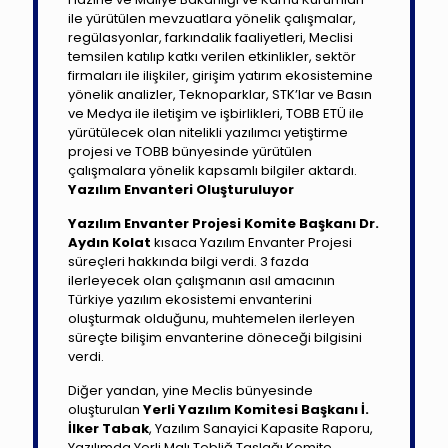
ile yürütülen mevzuatlara yönelik çalışmalar,
regülasyonlar, farkındalik faaliyetleri, Meclisi
temsilen katılıp katkı verilen etkinlikler, sektör
firmaları ile ilişkiler, girişim yatırım ekosistemine
yönelik analizler, Teknoparklar, STK’lar ve Basın
ve Medya ile iletişim ve işbirlikleri, TOBB ETÜ ile
yürütülecek olan nitelikli yazılımcı yetiştirme
projesi ve TOBB bünyesinde yürütülen
çalışmalara yönelik kapsamlı bilgiler aktardı.
Yazılım Envanteri Oluşturuluyor
Yazılım Envanter Projesi Komite Başkanı Dr.
Aydın Kolat
kısaca Yazılım Envanter Projesi
süreçleri hakkında bilgi verdi. 3 fazda
ilerleyecek olan çalışmanın asıl amacının
Türkiye yazılım ekosistemi envanterini
oluşturmak olduğunu, muhtemelen ilerleyen
süreçte bilişim envanterine döneceği bilgisini
verdi.
Diğer yandan, yine Meclis bünyesinde
oluşturulan
Yerli Yazılım Komitesi Başkanı İ.
İlker Tabak
, Yazılım Sanayici Kapasite Raporu,
Yazılımda Yerli Malı Tebliğ Taslağı Komite