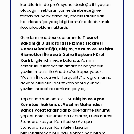
kendilerinin de profesyonel desteğe ihtiyaçları
olacağını, sektörün yönlendirebileceği ve
temas halindeki firmaları, meclis tarafından
hazırlanan “paydaş bilgi formu”na doldurarak
iletebileceklerini aktardı.
Gündem maddesi kapsamında
Ticaret
Bakanlığı Uluslararası Hizmet Ticareti
Genel Müdürlüğü, Bilişim, Yazılım ve İletişim
Hizmetleri İhracatı Daire Başkanı Hürol
Karlı
bilgilendirmede bulundu. Yazılım
sektörünün ihracatının artırılmasına yönelik
yazılım meclisi ile Anadolu’yu kapsayacak,
“Yazılım İhracatı ve E-Turquality” programlarına
devam ettiklerini belirttikten sonra güncel
yazılım ihracat rakamlarını paylaştı.
Toplantıda son olarak,
TSE Bilişim ve Ayna
Komitesi hakkında, Yazılım Mühendisi
Bahar Polat
tarafından bilgilendirme sunumu
yapıldı. Polat sunumunda ilk olarak, Uluslararası
Standardizasyon Komitesi ve Avrupa
Standardizasyon Komiteleri kısa bir
bilgilendirmede bulundu. Sonrasında bilişim