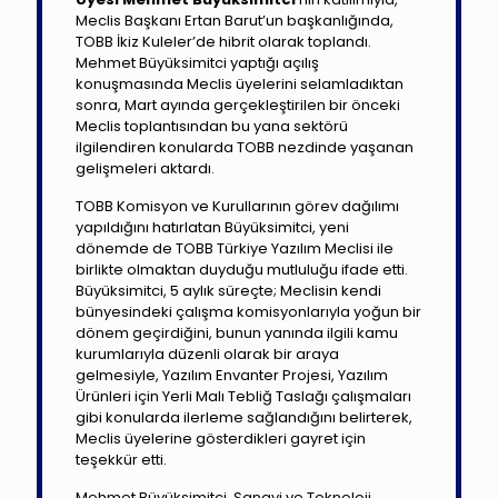
Meclis Başkanı Ertan Barut’un başkanlığında,
TOBB İkiz Kuleler’de hibrit olarak toplandı.​
Mehmet Büyüksimitci yaptığı açılış
konuşmasında Meclis üyelerini selamladıktan
sonra, Mart ayında gerçekleştirilen bir önceki
Meclis toplantısından bu yana sektörü
ilgilendiren konularda TOBB nezdinde yaşanan
gelişmeleri aktardı.
TOBB Komisyon ve Kurullarının görev dağılımı
yapıldığını hatırlatan Büyüksimitci, yeni
dönemde de TOBB Türkiye Yazılım Meclisi ile
birlikte olmaktan duyduğu mutluluğu ifade etti.
Büyüksimitci, 5 aylık süreçte; Meclisin kendi
bünyesindeki çalışma komisyonlarıyla yoğun bir
dönem geçirdiğini, bunun yanında ilgili kamu
kurumlarıyla düzenli olarak bir araya
gelmesiyle, Yazılım Envanter Projesi, Yazılım
Ürünleri için Yerli Malı Tebliğ Taslağı çalışmaları
gibi konularda ilerleme sağlandığını belirterek,
Meclis üyelerine gösterdikleri gayret için
teşekkür etti.
Mehmet Büyüksimitci, Sanayi ve Teknoloji