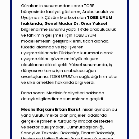
Gürakan’ın sunumundan sonra TOBB
bünyesinde faaliyet gösteren, Arabuluculuk ve
Uyuşmazlık Çözüm Merkezi olan
TOBB UYUM
hakkında, Genel Müdür Dr. Onur Yüksel
bilgilendirme sunumu yaptı. TR’de arabuluculuk
ve tahkimin gelişmesi için TOBB UYUM
modellemesini geliştirdiklerini, ticari alanda,
tüketici alanında ve işçi işveren
uyuşmazlıklarında Türkiye’de kurumsal olarak
uyuşmazlıkları çözen en büyük oluşum
olduklarına dikkat çekti. Yüksel sunumunda, iş
dünyası ve kamu için arabuluculuğun
avantajlarına, TOBB UYUM’un sağladığı hizmetler
ve ülke örnekleri hakkında bilgi verdi.
Daha sonra, Meclisin faaliyetleri hakkında
detaylı bilgilendirme sunumlarına geçildi.
Meclis Başkanı Ertan Barut
, nisan ayından bu
yana yürütülmekte olan projeler, odalarda
gerçekleştirilen e-turquality ihracat destekleri
ve sektör buluşmaları, Cumhurbaşkanlığı,
Sanayi ve Teknoloji Bakanlığı, Ticaret Bakanlığı,
Hazine ve Maliye Bakanlığı ve Kamu Kurumları