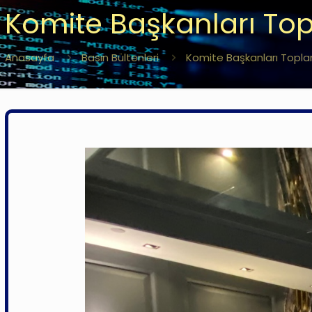
Komite Başkanları Topl
Anasayfa
Basın Bültenleri
Komite Başkanları Toplant