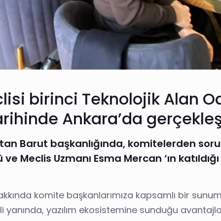
isi birinci Teknolojik Alan O
rihinde Ankara’da gerçekleşti
Ertan Barut başkanlığında, komitelerden sor
ve Meclis Uzmanı Esma Mercan ‘ın katıldığı t
da komite başkanlarımıza kapsamlı bir sunum gerçek
li yanında, yazılım ekosistemine sunduğu avantajla