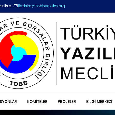
irlikte
iletisim@tobbyazilim.org
SYONLAR
KOMİTELER
PROJELER
BİLGİ MERKEZİ