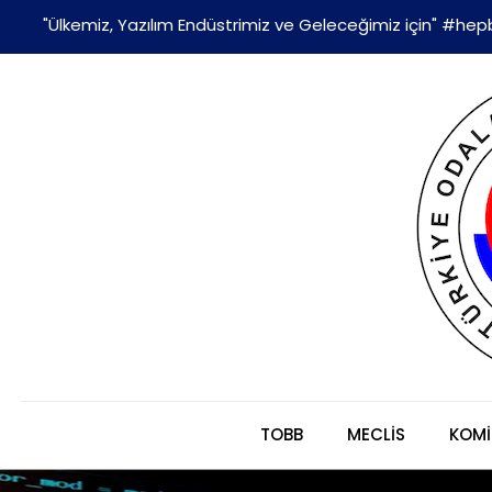
"Ülkemiz, Yazılım Endüstrimiz ve Geleceğimiz için" #hepb
TOBB
MECLİS
KOMİ