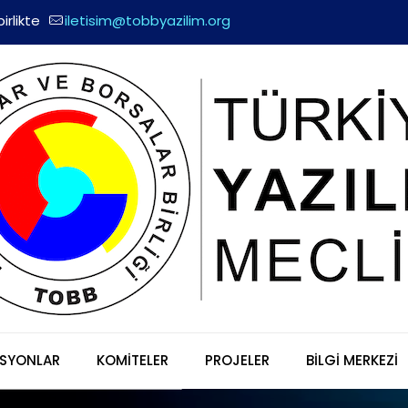
irlikte
iletisim@tobbyazilim.org
SYONLAR
KOMİTELER
PROJELER
BİLGİ MERKEZİ