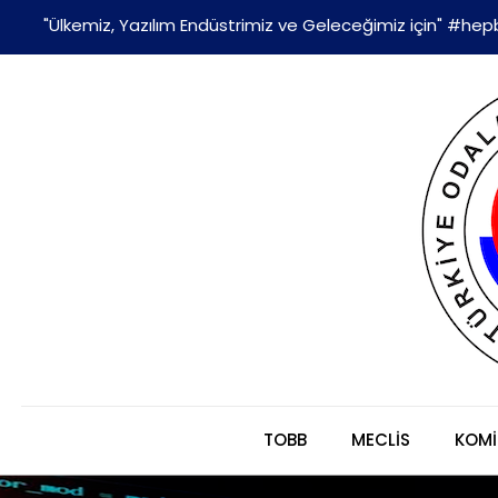
"Ülkemiz, Yazılım Endüstrimiz ve Geleceğimiz için" #hepb
TOBB
MECLİS
KOMİ